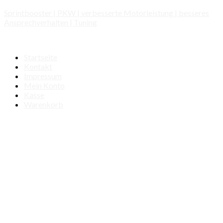
Sprintbooster | PKW | verbesserte Motorleistung | besseres
Ansprechverhalten | Tuning
Startseite
Kontakt
Impressum
Mein Konto
Kasse
Warenkorb
Automarken
ALFA ROMEO
AUDI
A1/S1
A2
A3
A3 (8P)
A3 (8V)
A3 (8Y)
A4