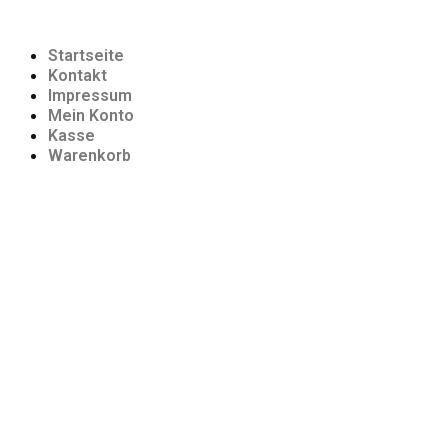
Startseite
Kontakt
Impressum
Mein Konto
Kasse
Warenkorb
Automarken
ALFA ROMEO
AUDI
BENTLEY
BMW
BUICK
CADILLAC
CHEVROLET
CHRYSLER
CITROEN
DACIA
DODGE
DS