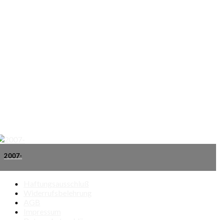
2007-
Haftungsausschluß
Widerrufsbelehrung
AGB
Impressum