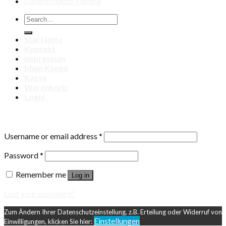
Datenschutzerklärung
Search
for:
Startseite
Kontakt
Impressum
Mein Konto
Kasse
Warenkorb
Login
Login
Username or email address
*
Password
*
Remember me
Log in
Lost your password?
Zum Ändern Ihrer Datenschutzeinstellung, z.B. Erteilung oder Widerruf von
Einstellungen
Einwilligungen, klicken Sie hier: