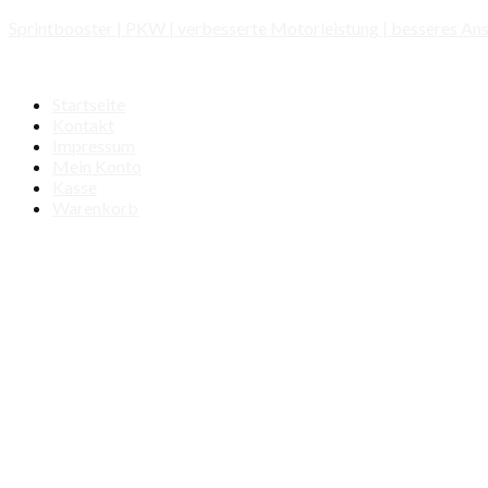
Sprintbooster | PKW | verbesserte Motorleistung | besseres Ans
Startseite
Kontakt
Impressum
Mein Konto
Kasse
Warenkorb
Automarken
ALFA ROMEO
AUDI
BENTLEY
BMW
BUICK
CADILLAC
CHEVROLET
CHRYSLER
CITROEN
DACIA